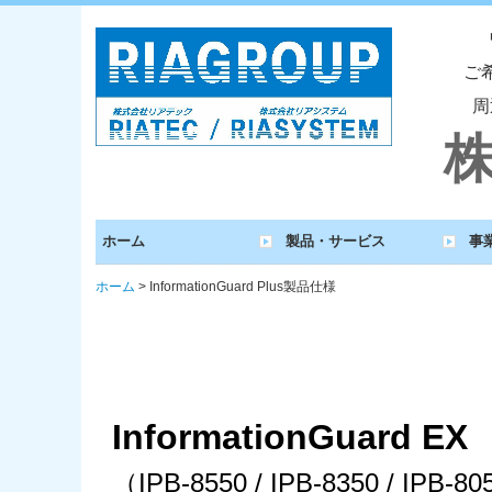
ご
周
ホーム
製品・サービス
事
製品・サービス 一覧
ソフトウェア製品
ハードウェア製品
電子帳簿保存法
タイムスタンプ専用端末
テレワーク特集
ホーム
InformationGuard Plus製品仕様
InformationGuard EX
（IPB-8550 / IPB-8350 / IPB-8