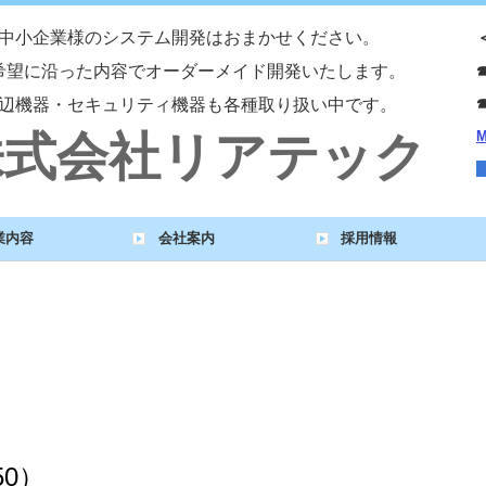
中小企業様のシステム開発はおまかせください。
希望に沿った内容で
オーダーメイド開発いたします。
辺機器・セキュリティ機器も各種取り扱い中です。
株式会社リアテック
M
業内容
会社案内
採用情報
スクラッチ開発事例
連携ソフト等
営業職
プログラマー
サービス職
050）