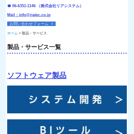
スクラッチ開発事例
☎
06-6351-1146 （株式会社リアシステム）
連携ソフト等
Mail：info@riatec.co.jp
お問い合わせフォーム >
会社案内
ホーム
製品・サービス
採用情報
製品・サービス一覧
営業職
プログラマー
サービス職
ソフトウェア製品
そのまんまSHOP
訪問デモのご依頼