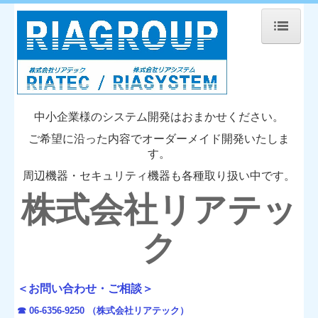
ホーム
製品・サービス
製品・サービス 一覧
中小企業様のシステム開発はおまかせください。
ご希望に沿った内容で
オーダーメイド開発いたしま
ソフトウェア製品
す。
ハードウェア製品
周辺機器・セキュリティ機器も各種取り扱い中です。
株式会社リアテッ
電子帳簿保存法
タイムスタンプ専用端末
ク
テレワーク特集
＜お問い合わせ・ご相談＞
事業内容
☎
06-6356-9250 （株式会社リアテック）